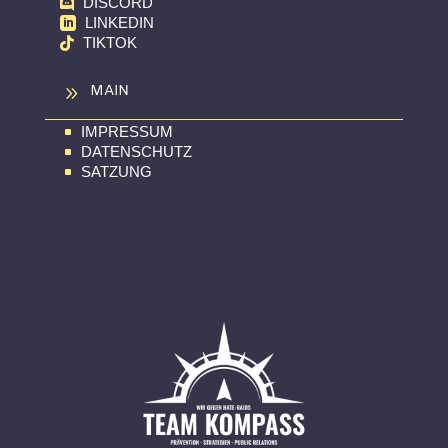
DISCORD

LINKEDIN

TIKTOK

9
MAIN
IMPRESSUM
^
DATENSCHUTZ
^
SATZUNG
^