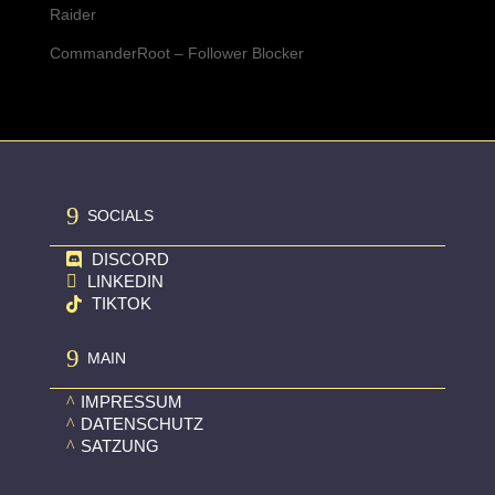
Raider
CommanderRoot – Follower Blocker
9
SOCIALS
DISCORD


LINKEDIN
TIKTOK

9
MAIN
^
IMPRESSUM
^
DATENSCHUTZ
^
SATZUNG