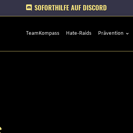
SOFORTHILFE AUF DISCORD
TeamKompass
Hate-Raids
Prävention
s