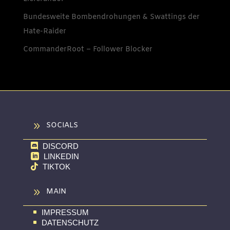
Bundesweite Bombendrohungen & Swattings der
Hate-Raider
CommanderRoot – Follower Blocker
9
SOCIALS
DISCORD

LINKEDIN

TIKTOK

9
MAIN
IMPRESSUM
^
DATENSCHUTZ
^