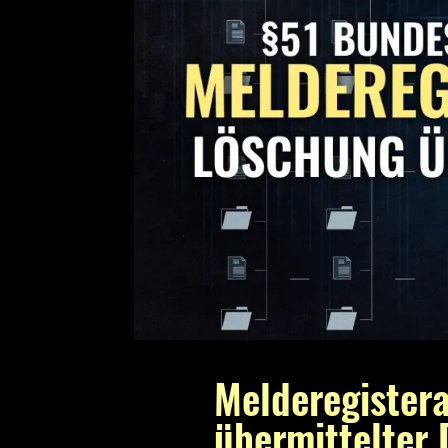
Melderegister
übermittelter 