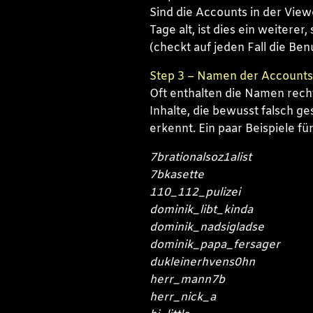
Sind die Accounts in der View
Tage alt, ist dies ein weitere
(checkt auf jeden Fall die Benu
Step 3 – Namen der Accounts
Oft enthalten die Namen recht
Inhalte, die bewusst falsch 
erkennt. Ein paar Beispiele 
7brationalsoz1alist
7bkasette
110_112_pulizei
dominik_libt_kinda
dominik_nadsigladse
dominik_papa_fersager
dukleinerhvens0hn
herr_mann7b
herr_nick_a