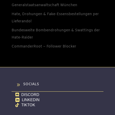
Generalstaatsanwaltschaft München
Hate, Drohungen & Fake-Essensbestellungen per
Lieferando!
Bundesweite Bombendrohungen & Swattings der
Hate-Raider
CommanderRoot – Follower Blocker
9
SOCIALS
DISCORD

LINKEDIN

TIKTOK
